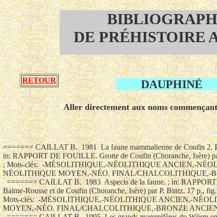
BIBLIOGRAPH
DE PRÉHISTOIRE 
RETOUR
DAUPHINÉ
Aller directement aux noms commençant
======= CAILLAT B.  1981  La faune mammalienne de Coufin 2. Premières synthèses.;
in: RAPPORT DE FOUILLE. Grotte de Coufin (Choranche, Isère) par P. Bintz. ; au CDPA:  NON
; Mots-clés:  -MÉSOLITHIQUE,-NÉOLITHIQUE ANCIEN,-NÉOLITHIQUE RÉCENT,-
NÉOLITHIQUE MOYEN,-NÉO. FINAL/CHALCOLITHIQUE,-BRONZE ANCIEN,-BRON-FAUNE,
  ======= CAILLAT B.  1983  Aspects de la faune. ; in: RAPPORT DE FOUILLE. Grotte de
Balme-Rousse et de Coufin (Choranche, Isère) par P. Bintz. 17 p., fig., pl.  ; au CDPA:  NON ;
Mots-clés:  -MÉSOLITHIQUE,-NÉOLITHIQUE ANCIEN,-NÉOLITHIQUE RÉCENT,-NÉOLITHIQUE
MOYEN,-NÉO. FINAL/CHALCOLITHIQUE,-BRONZE ANCIEN,-BRON-FAUNE,
  ======= CAILLAT B.  1995  Les grands mammifères du Würm en Vercors. ; CENTRE DE
RECHERCHES PREHISTORIQUES DU VERCORS. Bull. n°9. p. 15-21, 2 fig.  ; au CDPA:  OUI ;
Mots-clés:  -FAUNE,
  ======= CAILLAT B.  1995  Faune holocène de la Draye Blanche (La Chapelle-en-
Vercors, Drôme).  ; in: LIVRET-GUIDE EXCURSION PREHISTOIRE ET QUATERNAIRE EN
VERCORS. 5e Congr. Intern. UISPP, Grenoble, 1995. Epipaléolithique et Mésolithique en
Europe. p. 126-131, 2 pl.  ; au CDPA:  OUI ; Mots-clés:  -GROTTE,-FAUNE,
  ======= CAILLAT B.  1997  Pathologie de l'ours des cavernes ou essai sur l'habitus d'un
animal éteint.  ; in: L'HOMME ET L'OURS. Coll. Intern. Auberives-en-Royans, 4-6 nov. 1997.
12 p., biblio.  ; au CDPA:  OUI ; Mots-clés:  -FAUNE,
  ======= CAILLAT B.  1999  Faune du Tardiglaciaire de la Draye-Blanche (La Chapelle-en-
Vercors, Drôme).  ; in: L'EUROPE DES DERNIERS CHASSEURS. Epipaléolithique et
Mésolithique. 5e Coll. Intern. UISPP, Grenoble, 18-23 sept. 1995. p. 563-567, 1 fig., 1 tab,
biblio.  ; au CDPA:  OUI ; Mots-clés:  -GROTTE,-DATES,-FAUNE,
  ======= CALA C.  1968  Gisement préhistorique de la colline de Sainte-Euphémie à Saint-
Uze.  ; TRAVAUX ARCHEO. DROME. Ed. et réal. Centre Rech. Archéo. Romans. 5 p., 3 pl. ; au
CDPA:  OUI ; Mots-clés:  -NÉOLITHIQUE MOYEN,-NÉO. FINAL/CHALCOLITHIQUE,-BRONZE
FINAL,-FLECHE, -POTERIE,-TYPOLOGIE CÉRAMIQUE,-TYPOLOGIE DU SILEX,-TYPOLOGIE DU
MÉTAL,-TYPOLOGIE MATIÈRES DIVERSES,
  ======= CAMPO 1965  Préhistoire dans le canton de Saint-Jean-de-Bournay (Isère).; 36
p., 1 carte.  ; au CDPA:  OUI ; Mots-clés:  -AGE NON PRÉHISTORIQUES ET SUJETS DIVERS
  ======= CAPITAN L.  1902  Un nouveau gisement chelléen dans les alluvions: commune
de Clérieux, près Curson (Drôme).  ; A.F.A.S. C.r. 31e Session, Montauban, 8 août 1902. 1e
partie. p. 248 et 2e partie. p. 755-757.  ; au CDPA:  OUI ; Mots-clés:  -PALÉOLITHIQUE
INFÉRIEUR,
  ======= CARDON D.1996  Neolithic textiles, matting and cordage from Charavines, lake
of Paladru, France.  ; Présenté en Suède. 32 p., 6 fig., 3 tab., biblio. ; au CDPA:  OUI ; Mots-
clés:  -NÉOLITHIQUE RÉCENT,-TEXTILE,-PALAFITTE ou RIVIERE,-VIE QUOTIDIENNE,-
TYPOLOGIE MATIÈRES DIVERSES,
  ======= CATALOGUE1968  Connaissance du Dauphiné. La Chartreuse.  ; Centre Rég.
Doc. Pédag. Acad. Grenoble. Ss dir. J. Billet et H. Guillard. 84 p. ; au CDPA:  OUI ; Mots-clés:
-PALÉOLITHIQUE MOYEN,-MÉSOLITHIQUE,-NÉOLITHIQUE OU CHALCOLITHIQUE,-
SYNTHÈSE,-VULGARISATION,
  ======= CATALOGUE1968  Trésors du Musée Dauphinois.  ; Sainte-Marie-d'en-Haut,
Grenoble. 199 p., 25 pl. h.t.; au CDPA:  OUI ; Mots-clés:  -VULGARISATION,
  ======= CATALOGUE1969  Catalogue des collections préhistoriques et protohistoriques
du Musée Dauphinois.  ; 2 t. t. 1: texte. 230 p. et t. 2: planches. 89 pl.; au CDPA:  OUI ;
Mots-clés:  -SYNTHÈSE,-VULGARISATION,
  ======= CATALOGUE1975  Connaissance du Dauphiné. n°2. Le Grésivaudan.  ; Centre
Rég. Rech. et Doc. Pédag. Acad. Grenoble. Ss dir. J. Billet et H. Guillard. 210 p.  ; au CDPA:
OUI ; Mots-clés:  -NÉOLITHIQUE OU CHALCOLITHIQUE,-SYNTHÈSE,-VULGARISATION,
  ======= CATALOGUE1976  Néolithique et Age des Métaux dans les Alpes françaises. ;
LIVRET-GUIDE EXCURSION A9. IXe Congr. Intern. Sc. Préh. et Protoh., Nice, 13-18 sept.
1976. 205 p., fig., ph.  ; au CDPA:  OUI ; Mots-clés:  -NÉOLITHIQUE OU CHALCOLITHIQUE,-
AGE DU BRONZE,-AGE DU FER,-VULGARISATION,
  ======= CATALOGUE1982  Antiquité et Moyen-Age en pays voironnais.; Exposition
"Archéologie chez vous". n°1. Voironnais. 47 p., fig., ph.  ; au CDPA:  OUI ; Mots-clés:  -
VULGARISATION,
  ======= CATALOGUE1983 84  Archéologie en Rhône-Alpes. Protohistoire et monde gallo-
romain. Dix ans de recherches.  ; Exposition Musée Civilisation gallo-romaine. 176 p., fig.,
ph., biblios.  ; au CDPA:  OUI ; Mots-clés:  -SYNTHÈSE,-VULGARISATION,
  ======= CATALOGUE1983  Des Gaulois au Moyen-Age.  ; Exposition "Archéologie chez
vous". n°2. Canton de Morestel. Ss dir. M. Colardelle. 36 p. fig., ph.  ; au CDPA:  OUI ; Mots-
clés:  -LA TÈNE,-SYNTHÈSE,-VULGARISATION,-AGE NON PRÉHISTORIQUES ET SUJETS
DIVERS
  ======= CATALOGUE1984  Le Nord-Dauphiné. ; Ecomusée Nord-Dauphiné. Ss dir. J.
Vallerant. 140 p. ; au CDPA:  OUI ; Mots-clés:  -NÉOLITHIQUE OU CHALCOLITHIQUE,-
SYNTHÈSE,-VULGARISATION,
  ======= CATALOGUE1984  Le Vercors, terre de Préhistoire.; CAHIERS CULTURELS DU
PARC DU VERCORS. n°1. 58 p., fig.  ; au CDPA:  OUI ; Mots-clés:  -NÉOLITHIQUE OU
CHALCOLITHIQUE,-SYNTHÈSE,-VULGARISATION,
  ======= CATALOGUE1984  Archéologie et histoire en Grésivaudan.; Exposition
"Archéologie chez vous". n°3. Cantons de Meylan et du Touvet. 49 p., fig., ph.  ; au CDPA:
OUI ; Mots-clés:  -VULGARISATION,
  ======= CATALOGUE1985  La vallée de la Gresse. ; Exposition "Archéologie chez vous".
n°4. Cantons de Vif et Monestier-de-Clermont. 60 p., fig., ph.  ; au CDPA:  OUI ; Mots-clés:  -
VULGARISATION,
  ======= CATALOGUE1986  Cantons de Rives et de Tullins.  ; Exposition "Archéologie
chez vous". n°5. Cantons de Rives et de Tullins. 48 p., fig., ph.  ; au CDPA:  OUI ; Mots-clés:
-VULGARISATION,
  ======= CATALOGUE1987  Cantons de Sassenage et Villard-de-Lans.  ; Exposition
"Archéologie chez vous". n°6. Cantons de Sassenage et Villard-de-Lans. 44 p., fig., ph.  ; au
CDPA:  OUI ; Mots-clés:  -VULGARISATION,
  ======= CATALOGUE1989  Matheysine, Beaumont, Valbonnais.; Exposition "Archéologie
chez vous". n°7. Cantons de Corps, La Mure et Valbonnais. 60 p., fig., ph.  ; au CDPA:  OUI ;
Mots-clés:  -SYNTHÈSE,-VULGARISATION,-AGE NON PRÉHISTORIQUES ET SUJETS DIVERS
  ======= CATALOGUE1990 91  A la fortune du pot. La cuisine et la table à Lyon et à
Vienne, Xe-XIXe siècles d'après les fouilles archéologiques.  ; Publ. ASS. LYON. SAUVETAGE
SITES ARCHEO. MEDIEVAUX. 234 p., fig., ph., biblio.  ; au CDPA:  OUI ; Mots-clés:  -AGE
NON PRÉHISTORIQUES ET SUJETS DIVERS
  ======= CATALOGUE1990  La pirogue du lac de Paladru. ; Atelier Régional de
Conservation. Nucleart. 31 p., fig., biblio. ; au CDPA:  OUI ; Mots-clés:  -VULGARISATION,-
TYPOLOGIE DU BOIS,-MÉTHODES DE CONSERVATION,-AGE NON PRÉHISTORIQUES ET
SUJETS DIVERS
  ======= CATALOGUE1990  Les premiers princes celtes (2000 à 750 ans av. J.C.). Autour
de la tombe de Saint-Romain-de-Jalionas (Isère).  ; Exposition. Musée Dauphinois. 118 p.,
fig., ph.; au CDPA:  OUI ; Mots-clés:  -LA TÈNE,-SEPULTURE,-SYNTHÈSE,-VULGARISATION,
  ======= CATALOGUE1991  Grottes de Choranche (Vercors, Choranche, France). ; Ed. du
Castelet, Boulogne. 47 p., ph. ; au CDPA:  OUI ; Mots-clés:  -MÉSOLITHIQUE,-NÉOLITHIQUE
ANCIEN,-NÉOLITHIQUE RÉCENT,-NÉOLITHIQUE MOYEN,-NÉO. FINAL/CHALCOLITHIQUE,-
BRONZE ANCIEN,-BRON-VULGARISATION,
  ======= CATALOGUE1991  Grésivaudan, pays d'Allevard et de Goncelin. ; Exposition
"Archéologie chez vous". n°9. Grésivaudan: pays d'Allevard et de Goncelin. 70 p., fig., ph.,
biblio.  ; au CDPA:  OUI ; Mots-clés:  -BRONZE FINAL,-SYNTHÈSE,-VULGARISATION,
  ======= CATALOGUE1991  Vassieux: il y a 4.000 ans, les premiers manufacturiers des
Alpes.  ; Musée Site Préh. Vassieux-en-Vercors. 80 p., fig., biblio. ; au CDPA:  OUI ; Mots-
clés:  -NÉOLITHIQUE RÉCENT,-NÉO. FINAL/CHALCOLITHIQUE,-A