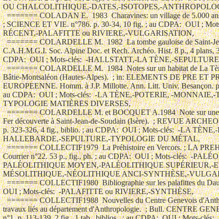
'Anthropologie.  ; Bull. CENTRE GENEVOIS ANTHROPOLOGIE.
n°1. p. 113-139, 2 fig., 1 tab., biblios.  ; au CDPA:  OUI ; Mots-clés:
  ======= COLLECTIF1989  Découverte d'un site archéologique. ; B.T.J. Revue
documentaire de l'école primaire (6 à 10 ans). n°321. 32 p., fig.  ; au CDPA:  OUI ; Mots-
clés:  -NÉOLITHIQUE RÉCENT,-VULGARISATION,
  ======= COLLIER R.  1986  La Haute-Provence monumentale et artistique. ; Digne.  ; au
CDPA:  NON ; Mots-clés:  -AGE NON PRÉHISTORIQUES ET SUJETS DIVERS
  ======= COLOMB G.1912  Station azilienne dans le Vercors (grotte Colomb à Méaudre).;
L'HOMME PREHISTORIQUE. 10e année. p. 375.; au CDPA:  OUI ; Mots-clés:  -
PALÉOLITHIQUE SUPÉRIEUR,-EPIPALÉOLITHIQUE,-GROTTE,
  ======= COMBIER J.  1960  La structure du Paléolithique supérieur dans la région du
Rhône moyen.  ; C.r. ACAD. SC. PARIS. t. 250, séance du 7 mars 1960. p. 1889-1891, 1 tab.
; au CDPA:  OUI ; Mots-clés:  -PALÉOLITHIQUE SUPÉRIEUR,-EPIPALÉOLITHIQUE,
  ======= COMBIER J.  1962  Les enseignements de la découverte de Saint-Paul-de-
Varces et l'Age du Bronze dans la région de Grenoble.  ; Bull. S.P.F. t. 59, n°3-4. p. 164-167,
1 tab.  ; au CDPA:  OUI ; Mots-clés:  -NÉO. FINAL/CHALCOLITHIQUE,-BRONZE ANCIEN,-
BRONZE MOYEN,-BRONZE FINAL,
  ======= COMBIER J.  1970  Compte rendu des recherches préhistoriques effectuées en
1970 dans la circonscription Rhône-Alpes.  ; Bull. ASS. REG. DEVELOP. RECH. PALEON. ET
PREH. ET AMIS MUSEUM LYON. C.r. Activités annuelles. p. 28-32, 1 fig.  ; au CDPA:  OUI ;
Mots-clés:
  ======= COMBIER J.  1973  Un nouveau site du Bronze final dans la Drôme.  ; ETUDES
PREHISTORIQUES. n°4. p. 32, 1 fig.; au CDPA:  OUI ; Mots-clés:  -BRONZE FINAL,
  ======= COMBIER J.  1974  Grandes lames chalcolithiques de la Drôme et de l'Ardèche.
; ETUDES PREHISTORIQUES. n°9. p. 21-24, 3 fig., biblio.; au CDPA:  OUI ; Mots-clés:  -NÉO.
FINAL/CHALCOLITHIQUE,-GROTTE,-OSSUAIRE,-VIE QUOTIDIENNE,-TYPOLOGIE DU SILEX,-
TRACÉOLOGIE,
  ======= COMBIER J.  1976  Gisements du plateau de Crémieu. ; LIVRET-GUIDE
EXCURSION A8. IXe Congr. UISPP, Nice, 1976. p. 26-28, 1 fig. ; au CDPA:  OUI ; Mots-clés:
-PALÉOLITHIQUE SUPÉRIEUR,-EPIPALÉOLITHIQUE,-NÉO. FINAL/CHALCOLITHIQUE,-AGE DU
BRONZE,-GROTTE,-TYPOLOGIE DU SILEX,-TYPOLOGIE DE L'OS,
  ======= COMBIER J.  1977  Vercoiran.  ; GALLIA-PREH. t. 20, fasc. 2. p. 627, 2 fig. ; au
CDPA:  OUI ; Mots-clés:  -NÉOLITHIQUE MOYEN,-BRONZE ANCIEN,-BRONZE FINAL,-
HALLSTATT,
  ======= COMBIER J.  1977  Chastel-Arnaud (Drôme). ; GALLIA-PREH. t. 20, fasc. 2. p.
609-610, 1 fig.; au CDPA:  OUI ; Mots-clés:  -BRONZE MOYEN,-BRONZE FINAL,
  ======= COMBIER J.  1979  Faciès et chronologie du Paléolithique final et de l'Azilien
dans le sillon rhodanien.  ; COLLOQUES INTERNATIONAUX CNRS. n°271. La Fin des Temps
glaciaires en Europe. Talence, 24-28 mai 1977. p. 259-264.  ; au CDPA:  OUI ; Mots-clés:  -
PALÉOLITHIQUE SUPÉRIEUR,-EPIPALÉOLITHIQUE,-HARPON ou SAGAIE ou PROPULSEUR,-
SYNTHÈSE,-DATES,-TYPOLOGIE DU SILEX,-TYPOLOGIE DE L'OS,
  ======= COMBIER J.  1979  Il y a trois quarts de siècle commençaient les recherches sur
la Préhistoire du Vercors.  ; in: LA PREHISTOIRE EN VERCORS. Courrier n°22. p. 2-5, 1 ph.;
au CDPA:  OUI ; Mots-clés:  -VULGARISATION,
  ======= COMBIER J.  1982  Circonscription Rhône-Alpes. Ain, Ardèche, Drôme, Isère,
Loire, Rhône, Savoie, Haute-Savoie.  ; GALLIA-PREH. t. 25, fasc. 2. p. 469-507, 36 fig.  ; au
CDPA:  OUI ; Mots-clés:
  ======= COMBIER J.  1991  L'art des Hommes de Cro-Magnon dans la région
rhodanienne.  ; DOSSIERS D'ARCHEOLOGIE. n°161. p. 12-25, 15 fig., 1 carte, 1 tab.; au
CDPA:  OUI ; Mots-clés:  -PALÉOLITHIQUE SUPÉRIEUR,-EPIPALÉOLITHIQUE,-
VULGARISATION,-ART PALÉOLITHIQUE,
  ======= COMBIER J. et THEVENOT J.P.1959  Données nouvelles sur les vases
caliciformes dans le bassin du Rhône.  ; L'ANTHROPOLOGIE. t. 63, n°3-4. p. 391-396, 2 fig. ;
au CDPA:  OUI ; Mots-clés:  -NÉO. FINAL/CHALCOLITHIQUE,-POTERIE,-SYNTHÈSE,-
TYPOLOGIE CÉRAMIQUE,-TYPOLOGIE MATIÈRES DIVERSES,
  ======= COMBIER J., THEVENOT J.P. et VILAIN R. 1959  Un abri chalcolithique et
hallstattien ancien à Sérézin-du-Rhône (Isère).  ; CAHIERS RHODANIENS. n°6. p. 27-29, 1
fig.; au CDPA:  OUI ; Mots-clés:  -NÉO. FINAL/CHALCOLITHIQUE,-HALLSTATT,-POTERIE,-
GROTTE,-SYNTHÈSE,-TYPOLOGIE CÉRAMIQUE,-TYPOLOGIE MATIÈRES DIVERSES,
  ======= CORBEL J.1956  Le karst du Vercors. ; in: REVUE GEOGRAPHIE LYON. vol. 31,
n°3. p. 221-241. ; au CDPA:  NON ; Mots-clés:  -GÉOLOGIE,
  ======= CORDIER F.  1993  Dieulefit "Montmirail". Bilan scientifique.  ; Serv. Rég.
Archéo. Rhône-Alpes. 15 p. ; au CDPA:  NON ; Mots-clés:
  ======= CORDIER G. et BOCQUET A.1973  Le dépôt de La Bégude-de-Mazenc (Drôme)
et les dépôts de haches néolithiques en France.  ; ETUDES PREHISTORIQUES. n°6. p. 1-17, 6
fig. ; au CDPA:  OUI ; Mots-clés:  -NÉO. FINAL/CHALCOLITHIQUE,-HACHE POLIE,-DEPOT ou
TRESOR,-SYNTHÈSE,-TYPOLOGIE DU MÉTAL,
  ======= CORDIER G. et BOCQUET A.1998  Le dépôt de La Bégude-de-Mazenc (Drôme)
et les dépôts de haches néolithiques en France. Note complémentaire.  ; Bull. S.P.F. t. 95,
n°2. p. 221-238, 6 fig., biblio. ; au CDPA:  OUI ; Mots-clés:  -NÉOLITHIQUE OU
CHALCOLITHIQUE,-HACHE POLIE,-DEPOT ou TRESOR,-TYPOLOGIE DU MÉTAL,-TYPOLOGIE
MATIÈRES DIVERSES,
  ======= CORNET J.M. 1961  La station chasséenne du Pont-de-Francillon, Drôme.; 1 p.,
1 fig.  ; au CDPA:  NON ; Mots-clés:  -NÉOLITHIQUE MOYEN,
  ======= CORNET J.M. 1961  Notes d'archéologie. 1. Plaquette d'os ornée de Clérieux
(Drôme). 2. Sépultures sous dalles à Saou et Chaudebonne (Drôme).  ; O.G.A.M. t. 13, fasc.
4-5, n°76-77. p. 437-442, 3 fig.  ; au CDPA:  OUI ; Mots-clés:  -SEP. A INHUMATION,-ART
POST-PALÉOLITHIQUE,
  ======= CORNET J.M. 1962  Notes sur un outil perforé provenant de Romans-sur- Isère
(Drôme).  ; O.G.A.M. t. 14, fasc. 2-3, n°80-81. p. 321-322, 1 