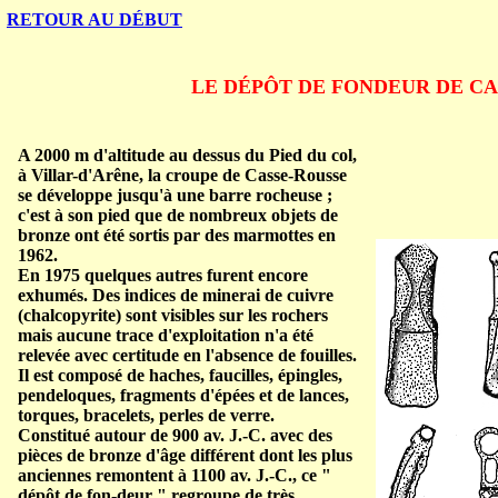
RETOUR AU DÉBUT
LE DÉPÔT DE FONDEUR DE CA
A 2000 m d'altitude au dessus du Pied du col,
à Villar-d'Arêne, la croupe de Casse-Rousse
se développe jusqu'à une barre rocheuse ;
c'est à son pied que de nombreux objets de
bronze ont été sortis par des marmottes en
1962.
En 1975 quelques autres furent encore
exhumés. Des indices de minerai de cuivre
(chalcopyrite) sont visibles sur les rochers
mais aucune trace d'exploitation n'a été
relevée avec certitude en l'absence de fouilles.
Il est composé de haches, faucilles, épingles,
pendeloques, fragments d'épées et de lances,
torques, bracelets, perles de verre.
Constitué autour de 900 av. J.-C. avec des
pièces de bronze d'âge différent dont les plus
anciennes remontent à 1100 av. J.-C., ce "
dépôt de fon-deur " regroupe de très