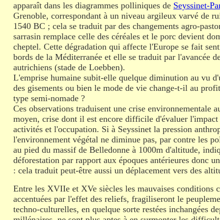
apparaît dans les diagrammes polliniques de
Seyssinet-Par
Grenoble, correspondant à un niveau argileux varvé de ru
1540 BC ; cela se traduit par des changements agro-pastor
sarrasin remplace celle des céréales et le porc devient do
cheptel. Cette dégradation qui affecte l'Europe se fait sent
bords de la Méditerranée et elle se traduit par l'avancée de
autrichiens (stade de Loebben).
L'emprise humaine subit-elle quelque diminution au vu d'u
des gisements ou bien le mode de vie change-t-il au prof
type semi-nomade ?
Ces observations traduisent une crise environnementale 
moyen, crise dont il est encore difficile d'évaluer l'impact
activités et l'occupation. Si à Seyssinet la pression anthro
l'environnement végétal ne diminue pas, par contre les pol
au pied du massif de Belledonne à 1000m d'altitude, ind
déforestation par rapport aux époques antérieures donc une
: cela traduit peut-être aussi un déplacement vers des alti
Entre les XVIIe et XVe siècles les mauvaises conditions c
accentuées par l'effet des reliefs, fragiliseront le peupleme
techno-culturelles, en quelque sorte restées inchangées de
millénaires, ne sont plus aptes à en surmonter les difficult