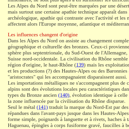
Les Alpes du Nord sont peut-être marquées par une déserti
mais surtout une certaine apathie technique apparaît dans 
archéologique, apathie qui contraste avec l'activité et les 
affectent alors l'Europe moyenne, atlantique et méditerra
Les influences changent d'origine
Dans les Alpes du Nord on assiste au changement complet 
géographique et culturelle des bronzes. Ceux-ci provienn
sphère plus septentrionale, du Sud-Ouest de l'Allemagne, 
Suisse nord-occidentale. La civilisation du Rhône semble 
région d'origine, le haut-Rhône (
139
) mais les exploitatio
et les productions (?) des Hautes-Alpes ou des Baronnies 
"aristocrates" qui les accompagnaient disparaissent aussi.
Les importations métalliques ne s'accompagnent plus de c
alpins sont des évolutions locales peu caractéristiques dans
types du Bronze ancien
(140)
, évolution identique à celle
la zone influencée par la civilisation du Rhône disparue.
Seul le métal
(141)
traduit la marque du Nord-Est par des
répandues dans l'avant-pays jusque dans les Hautes-Alpes
forme simple, poignards à languette et à rivets, haches à 
Haguenau, épingles à corps fusiforme gravé, faucilles à b