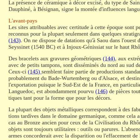
La présence de céramique à décor excisé, du type de Sai
Dauphiné, à Bésignan, signe la montée d'influences lang
L'avant-pays
Les sites attribuables avec certitude à cette époque sont 
reconnus pour la plupart seulement dans quelques stratigr
(143)
. On ne dispose de datations qu'à Saou dans l'ouest 
Seyssinet (1540 BC) et à Injoux-Génissiat sur le haut Rh
Des bracelets aux gravures géométriques
(144)
, aux extré
avec de petits tampons, sont disséminés du nord au sud d
Ceux-ci
(145)
semblent faire partie de productions standar
probablement du Bade-Wurtemberg ou d'Alsace, et destin
l'exportation puisque le Sud-Est de la France, en particulie
Languedoc, est abondamment pourvu
(146)
de pièces tout
tiques tant pour la forme que pour les décors.
La plupart des objets métalliques correspondent à des fabr
tions tardives dans le domaine germanique, comme cela a 
cas au Bronze ancien pour ceux de la Civilisation du Rhô
objets sont toujours utilitaires : outils ou parures. L'absen
armes concorderait avec la disparition ou l'effacement de 