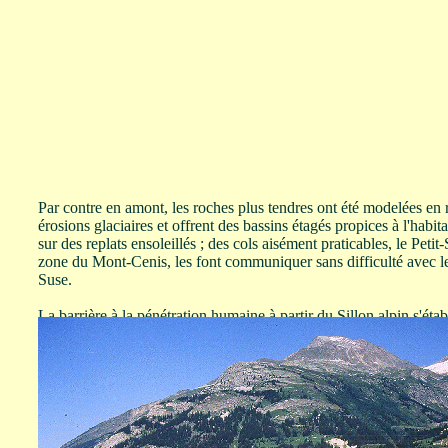
Par contre en amont, les roches plus tendres ont été modelées en r
érosions glaciaires et offrent des bassins étagés propices à l'habitat
sur des replats ensoleillés ; des cols aisément praticables, le Peti
zone du Mont-Cenis, les font communiquer sans difficulté avec le
Suse.
La barrière à la pénétration humaine à partir du Sillon alpin s'étab
partage des eaux placée sur les plus hautes crêtes, sur la frontière
l'Ouest au niveau de la chaîne granitique des massifs centraux qui
Blanc et Belledonne, seulement entaillée par l'Arc et l'Isère.
F.Fedele dès 1976 puis A.Bertone en 1990 ont déjà défini une unit
l'Arc, de la Doire Baltée et du Chisone remarquant "
que les gise
les parties moyennes et hautes des vallées et des vallons latérau
des sillons morphologiques caractérisés par un accès difficile à p