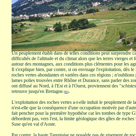
que le Val de Suse s'ouvre sans contrainte géographique majeure 
J'irai plus loin que mes collègues italiens en rassemblant les quatr
celles de la Doire Ripaire, de la Doire Baltée, de l'Arc et de l'Isèr
peuplement initial provient du haut Rhône en Suisse, entre 4000 
d'une entité alpine disposée de chaque coté de la ligne de partage
transalpins sur des terroirs favorables à une économie agro-pasto
climat était plus clément que l'actuel
.
(
91
)
Les ressources minérales
Un peuplement établi dans de telles conditions peut surprendre ca
difficultés de l'altitude et du climat alors que les terres vierges et
autour des montagnes, aux conditions plus clémentes pour les agr
Il s'explique bien, par contre, si on envisage l'exploitation, dès 
roches vertes abondantes et variées dans ces régions ; n'oublions 
lames polies trouvées entre Rhône et Durance, sans parler des zon
ont diffusé au Nord, à l'Est et à l'Ouest, proviennent des "
schistes
retrouve jusqu'en Bretagne
.
(
92
)
L'exploitation des roches vertes a-t-elle induit le peuplement de
n'est-elle que la conséquence d'une occupation motivée par d'aut
fait pencher pour la première hypothèse car les tombes de type 
débordent pas, vers l'est, la limite géologique des gîtes de roches 
Suse qu'en val d'Aoste.
Par contre, la haute Tarentaise ne possède pas de gisement de roc