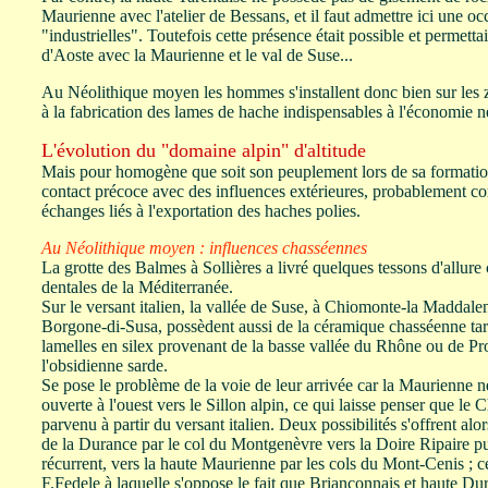
Maurienne avec l'atelier de Bessans, et il faut admettre ici une o
"industrielles". Toutefois cette présence était possible et permettait
d'Aoste avec la Maurienne et le val de Suse...
Au Néolithique moyen les hommes s'installent donc bien sur les 
à la fabrication des lames de hache indispensables à l'économie n
L'évolution du "domaine alpin" d'altitude
Mais pour homogène que soit son peuplement lors de sa formation
contact précoce avec des influences extérieures, probablement
échanges liés à l'exportation des haches polies.
Au Néolithique moyen : influences chasséennes
La grotte des Balmes à Sollières a livré quelques tessons d'allure
dentales de la Méditerranée.
Sur le versant italien, la vallée de Suse, à Chiomonte-la Maddale
Borgone-di-Susa, possèdent aussi de la céramique chasséenne ta
lamelles en silex provenant de la basse vallée du Rhône ou de P
l'obsidienne sarde.
Se pose le problème de la voie de leur arrivée car la Maurienne 
ouverte à l'ouest vers le Sillon alpin, ce qui laisse penser que le
parvenu à partir du versant italien. Deux possibilités s'offrent alors
de la Durance par le col du Montgenèvre vers la Doire Ripaire 
récurrent, vers la haute Maurienne par les cols du Mont-Cenis ; ce
F.Fedele à laquelle s'oppose le fait que Briançonnais et haute Du