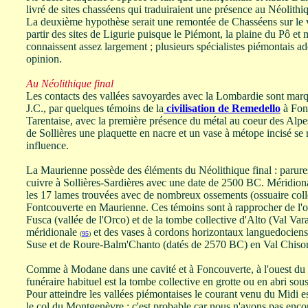
livré de sites chasséens qui traduiraient une présence au Néolith
La deuxième hypothèse serait une remontée de Chasséens sur le v
partir des sites de Ligurie puisque le Piémont, la plaine du Pô et 
connaissent assez largement ; plusieurs spécialistes piémontais ad
opinion.
Au Néolithique final
Les contacts des vallées savoyardes avec la Lombardie sont marq
J.C., par quelques témoins de la
civilisation de Remedello
à Font
Tarentaise, avec la première présence du métal au coeur des Alp
de Sollières une plaquette en nacre et un vase à métope incisé se
influence.
La Maurienne possède des éléments du Néolithique final : parur
cuivre à Sollières-Sardières avec une date de 2500 BC. Méridiona
les 17 lames trouvées avec de nombreux ossements (ossuaire colle
Fontcouverte en Maurienne. Ces témoins sont à rapprocher de l'os
Fusca (vallée de l'Orco) et de la tombe collective d'Alto (Val Vara
méridionale
et des vases à cordons horizontaux languedocien
(
95
)
Suse et de Roure-Balm'Chanto (datés de 2570 BC) en Val Chiso
Comme à Modane dans une cavité et à Foncouverte, à l'ouest du l
funéraire habituel est la tombe collective en grotte ou en abri sou
Pour atteindre les vallées piémontaises le courant venu du Midi es
le col du Montgenèvre ; c'est probable car nous n'avons pas enco