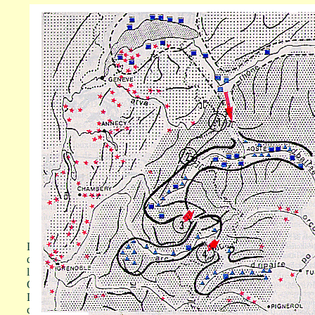
L'origine directe de ce peuplement savoyard se trouve sur le versan
d'Aoste sur le cours supérieur de la Doire Baltée, lui-même arrivé
le col du Grand-Saint-Bernard comme en témoignent huit nécropol
Glis-Chamblandes.
Dans le Val de Suse, la nécropole de Chiomonte-la Maddalena et 
céramique Cortaillod, datés de 4000 à 3600 BC, ont la même prov