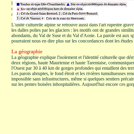
les portions supérieures du Val d'Aoste et du Val de Suse il n'exis
communication aisée à travers les chaînes orientées Ouest-Est ; le
atteint à partir de l'est par l'intermédiaire de la Tarentaise puis de
L'unité culturelle alpine se retrouve aussi dans l'art rupestre gravé
les dalles polies par les glaciers : les motifs ont de grandes simili
abondants, du Val de Suse et du Val d'Aoste. La parole est aux spéc
pourraient nous en dire plus sur les concordances dont les études
La géographie
La géographie explique l'isolement et l'identité culturelle que dém
deux régions, haute Maurienne et haute Tarentaise, communiquent
l'Ouest par 30 à 40 km de gorges profondes qui entaillent des te
Les parois abruptes, le fond étroit et les rivières tumultueuses re
impossible sans infrastructures, même si quelques sentiers précaire
sur les pentes boisées inhospitalières. Aujourd'hui encore ces gor