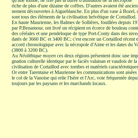
qu'une tombe, ne fixe pas la durée d'utilisation de la nécropole
riche de plus d'une dizaine de coffres. D'autres avaient été ancien
nement découvertes à Aigueblanche. En plus d'un vase à Bozel, 
sont tous des éléments de la civilisation helvétique de Cortaillod.
En haute Maurienne, les Balmes de Sollières, fouillées depuis 1
par P.Benamour, ont livré un récipient en écorce de bouleau cont
des céréales et une pendeloque de type Port-Conty dans des niv
datés de 3660 BC et 3400 BC; c'est encore un Cortaillod récent 
accord chronologique avec la nécropole d'Aime et les dates du Va
(3800 à 3200 BC).
Au
Néolithique moyen
ces deux régions présentent donc une imp
gnation culturelle identique par le faciès valaisan et vaudois de la
civilisation de Cortaillod avec tombes et matériels caractéristiques
Or entre Tarentaise et Maurienne les communications sont aisées
le col de la Vanoise qui relie l'Isère et l'Arc, voie fréquentée depu
toujours par les paysans et les marchands locaux.