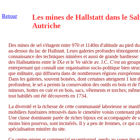
Retour
Les mines de Hallstatt
dans le Sa
Autriche
Des mines de sel s'étagent entre 970 et 1140m d'altitude au pied d
au-dessus du lac de Hallstatt. Leurs galeries profondes témoignent
connaissance des techniques minières et aussi de grande hardiesse: 
des Hallstattiens entre le IXe et le Ve siècle av. J.C. C'est un grou
entreprenant qui connaît une organisation socio-politique bien struc
que militaire, qui diffusera dans de nombreuses régions européenne
Dans les galeries, souvent boisées, dont certaines atteignent 1 km 
profondeur, le sel a permis la conservation des outils en bois et de
mineurs, hottes en cuir et en bois, sacs, vêtements et torches; mê
tout habillés ont été découverts en 1734.
La diversité et la richesse de cette communauté laborieuse se manif
mobiliers funéraires retrouvés dans le cimetière voisin contenant p
Une classe dominante parée de riches bijoux est accompagnée de sol
moins bien pourvus, sont incinérés. Il y a peu de femmes, ce qui c
spécialisation minière du site.
Ce centre minier et commercial exceptionnel, perdu au coeur des m