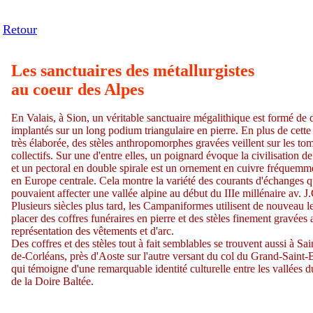
Retour
Les sanctuaires des métallurgistes
au coeur des Alpes
En Valais, à Sion, un véritable sanctuaire mégalithique est formé de
implantés sur un long podium triangulaire en pierre. En plus de cette 
très élaborée, des stèles anthropomorphes gravées veillent sur les t
collectifs. Sur une d'entre elles, un poignard évoque la civilisation 
et un pectoral en double spirale est un ornement en cuivre fréquemm
en Europe centrale. Cela montre la variété des courants d'échanges q
pouvaient affecter une vallée alpine au début du IIIe millénaire av. J.
Plusieurs siècles plus tard, les Campaniformes utilisent de nouveau le
placer des coffres funéraires en pierre et des stèles finement gravées
représentation des vêtements et d'arc.
Des coffres et des stèles tout à fait semblables se trouvent aussi à Sa
de-Corléans, près d'Aoste sur l'autre versant du col du Grand-Saint-
qui témoigne d'une remarquable identité culturelle entre les vallées 
de la Doire Baltée.