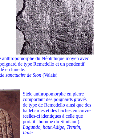
e anthropomorphe du Néolithique moyen avec
poignard de type Remedello et un pendentif
alé en lunette.
 de sanctuaire de Sion
(Valais)
Stèle anthropomorphe en pierre
comportant des poignards gravés
de type de Remedello ainsi que des
hallebardes et des haches en cuivre
(celles-ci identiques à celle que
portait l'homme du Similaun).
Lagundo, haut Adige, Trentin,
Italie.