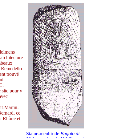
 dolmens
architecture
ombeaux
de Remedello
ent trouvé
ui
C.
 site pour y
 avec
int-Martin-
Bernard, ce
du Rhône et
Statue-menhir de
Bagolo di